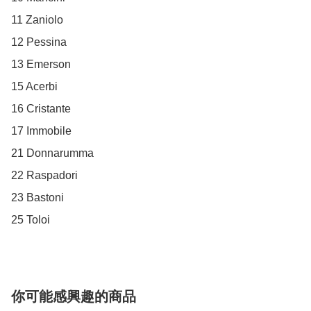
11 Zaniolo

12 Pessina

13 Emerson

15 Acerbi

16 Cristante

17 Immobile 

21 Donnarumma

22 Raspadori

23 Bastoni

25 Toloi
你可能感興趣的商品