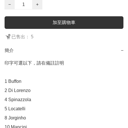
−
+
加至購物車
已售出： 5
簡介
−
印字可選以下，請在備註註明

1 Buffon

2 Di Lorenzo

4 Spinazzola

5 Locatelli

8 Jorginho

10 Mancini
