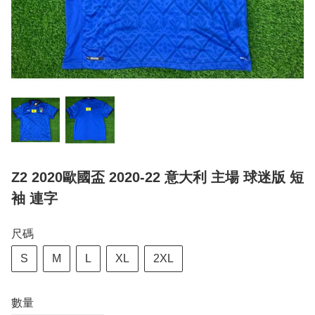
Z2 2020歐國盃 2020-22 意大利 主場 球迷版 短
袖 連字
尺碼
S
M
L
XL
2XL
數量