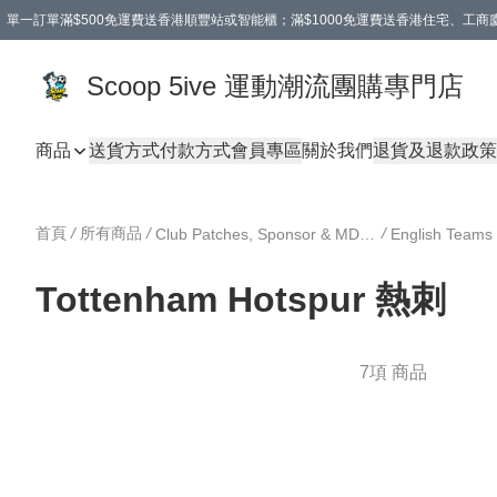
單一訂單滿$500免運費送香港順豐站或智能櫃；滿$1000免運費送香港住宅、工
Scoop 5ive 運動潮流團購專門店
商品
送貨方式
付款方式
會員專區
關於我們
退貨及退款政策
首頁
/
所有商品
/
/
Club Patches, Sponsor & MDT 球會臂章、廣告及對賽日期
English Te
Tottenham Hotspur 熱刺
7項 商品