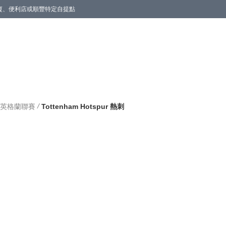
商廈、便利店或順豐特定自提點
/
ams 英格蘭聯賽
Tottenham Hotspur 熱刺