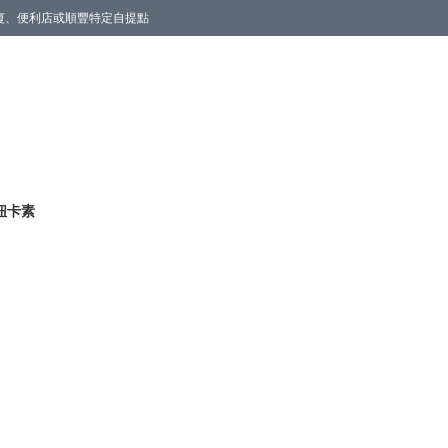
商廈、便利店或順豐特定自提點
d 紐卡素