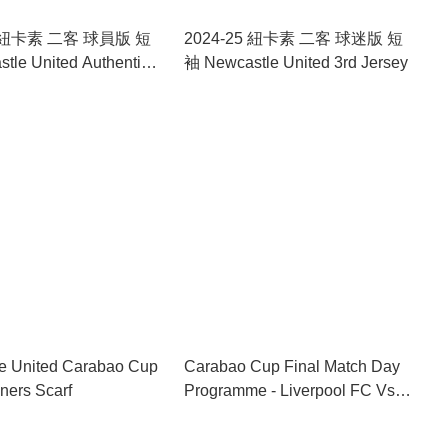
5 紐卡素 二客 球員版 短
2024-25 紐卡素 二客 球迷版 短
tle United Authentic
袖 Newcastle United 3rd Jersey
y
e United Carabao Cup
Carabao Cup Final Match Day
ners Scarf
Programme - Liverpool FC Vs
Newcastle United