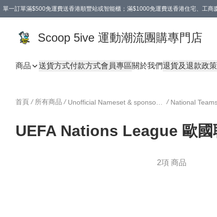
單一訂單滿$500免運費送香港順豐站或智能櫃；滿$1000免運費送香港住宅、工
Scoop 5ive 運動潮流團購專門店
商品
送貨方式
付款方式
會員專區
關於我們
退貨及退款政策
首頁
/
所有商品
/
/
Unofficial Nameset & sponsor DIY 印字 及 廣告
National Tea
UEFA Nations League 歐
2項 商品