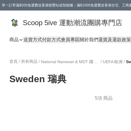
單一訂單滿$500免運費送香港順豐站或智能櫃；滿$1000免運費送香港住宅、工
Scoop 5ive 運動潮流團購專門店
商品
送貨方式
付款方式
會員專區
關於我們
退貨及退款政策
首頁
/
所有商品
/
/
/
National Nameset & MDT 國家隊印字及對賽日期
UEFA 歐洲
S
Sweden 瑞典
5項 商品