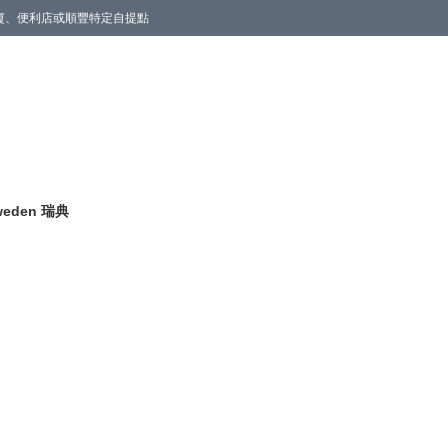
商廈、便利店或順豐特定自提點
weden 瑞典