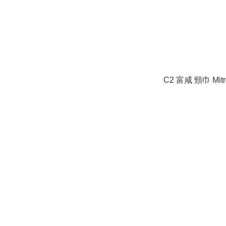
C2 富咸 頸巾 Mitr