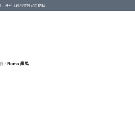
商廈、便利店或順豐特定自提點
/
聯賽
Roma 羅馬