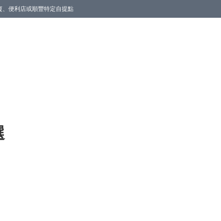
商廈、便利店或順豐特定自提點
選