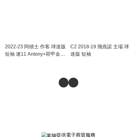
2022-23 阿積士 作客 球迷版
C2 2018-19 飛燕諾 主場 球
短袖 連11 Antony+荷甲金章
迷版 短袖
+左手廣告+背底廣告 荷甲
fullset
提供電子商貿服務