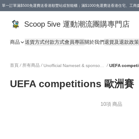
單一訂單滿$500免運費送香港順豐站或智能櫃；滿$1000免運費送香港住宅、工
Scoop 5ive 運動潮流團購專門店
商品
送貨方式
付款方式
會員專區
關於我們
退貨及退款政策
首頁
/
所有商品
/
/
Unofficial Nameset & sponsor DIY 印字 及 廣告
UEFA compet
UEFA competitions 歐洲賽
10項 商品