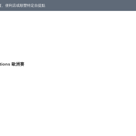
商廈、便利店或順豐特定自提點
itions 歐洲賽