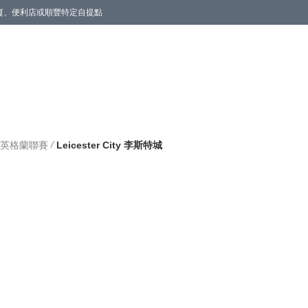
商廈、便利店或順豐特定自提點
/
ams 英格蘭聯賽
Leicester City 李斯特城