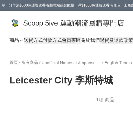
單一訂單滿$500免運費送香港順豐站或智能櫃；滿$1000免運費送香港住宅、工
Scoop 5ive 運動潮流團購專門店
商品
送貨方式
付款方式
會員專區
關於我們
退貨及退款政策
首頁
/
所有商品
/
/
Unofficial Nameset & sponsor DIY 印字 及 廣告
English Te
Leicester City 李斯特城
1項 商品