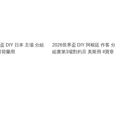
盃 DIY 日本 主場 分組
2026世界盃 DIY 阿根廷 作客 分
對荷蘭用
組賽第3場對約旦 美斯用 4寶章