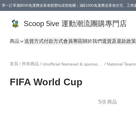
單一訂單滿$500免運費送香港順豐站或智能櫃；滿$1000免運費送香港住宅、工
Scoop 5ive 運動潮流團購專門店
商品
送貨方式
付款方式
會員專區
關於我們
退貨及退款政策
首頁
/
所有商品
/
/
Unofficial Nameset & sponsor DIY 印字 及 廣告
National Tea
FIFA World Cup
5項 商品