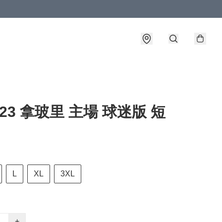
2-23 拿玻里 主場 球迷版 短
L
XL
3XL
+