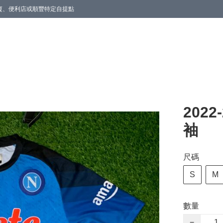
商廈、便利店或順豐特定自提點
202
袖
尺碼
S
M
數量
−