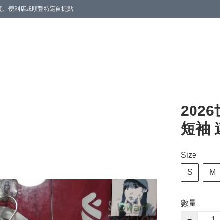
商廈、便利店或順豐特定自提點
202
短袖 
Size
S
M
數量
−