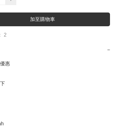
加至購物車
 2
−
優惠

下

h
