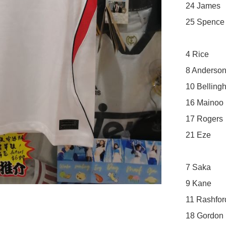
24 James

25 Spence

4 Rice

8 Anderson
10 Belling
16 Mainoo

17 Rogers

21 Eze

7 Saka

9 Kane

11 Rashford
18 Gordon
