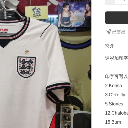
已售出：
簡介
連衫加印字
印字可選以
2 Konsa

3 O‘Reilly

5 Stones

12 Chaloba
15 Burn
