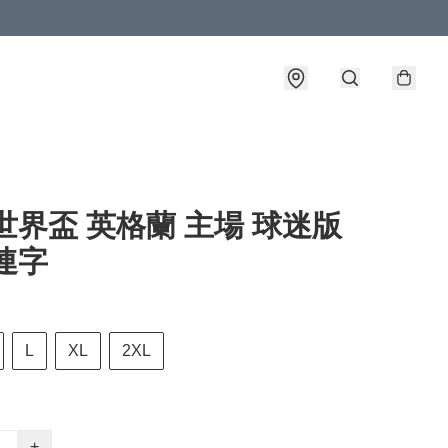
6世界盃 英格蘭 主場 球迷版
連字
L
XL
2XL
+