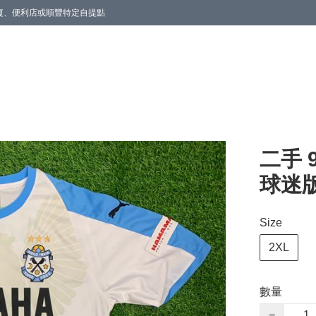
商廈、便利店或順豐特定自提點
二手 
球迷版
Size
2XL
數量
−