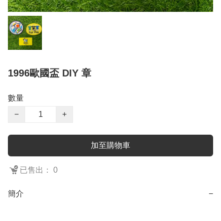
1996歐國盃 DIY 章
數量
−
+
加至購物車
已售出： 0
簡介
−