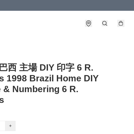
 巴西 主場 DIY 印字 6 R.
s 1998 Brazil Home DIY
 & Numbering 6 R.
s
+