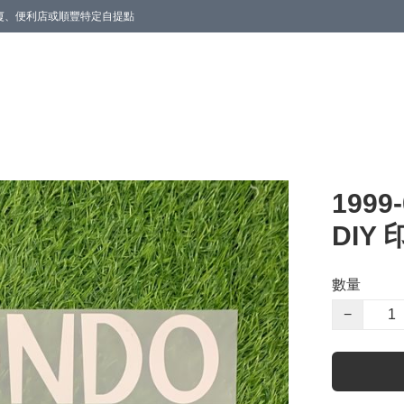
商廈、便利店或順豐特定自提點
199
DIY 
數量
−