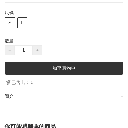
尺碼
S
L
數量
−
+
加至購物車
已售出： 0
簡介
−
你可能感興趣的商品