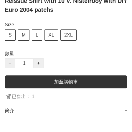
Reissue Shirt with 10 V. Nistelrooy with DIY
Euro 2004 patchs
Size
S
M
L
XL
2XL
數量
−
+
加至購物車
已售出： 1
簡介
−