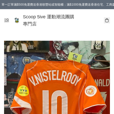
單一訂單滿$500免運費送香港順豐站或智能櫃；滿$1000免運費送香港住宅、工
Scoop 5ive 運動潮流團購
專門店