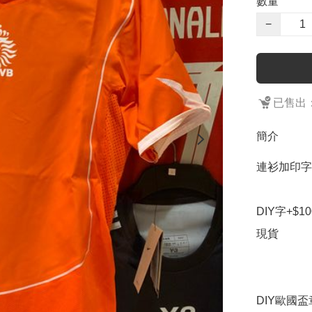
數量
−
已售出：
簡介
連衫加印字
DIY字+$100
現貨

DIY歐國盃