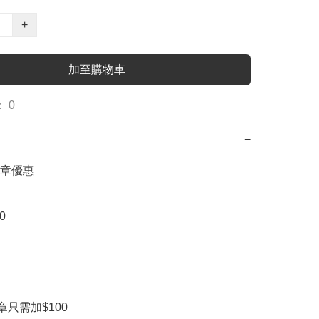
+
加至購物車
 0
−
章優惠



章只需加$100
