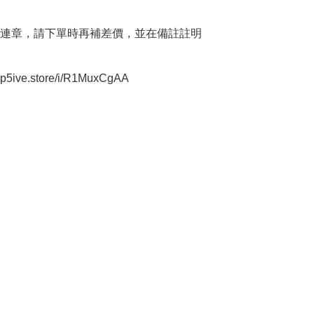
連章，請下單時再補差價，並在備註註明

oop5ive.store/i/R1MuxCgAA