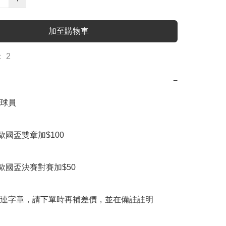
加至購物車
 2
−
球員

歐國盃雙章加$100

歐國盃決賽對賽加$50

連字章，請下單時再補差價，並在備註註明
