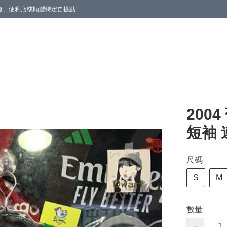
商廈、便利店或順豐特定自提點
200
短袖 連
尺碼
S
M
數量
−