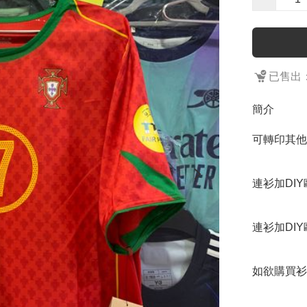
已售出：
簡介
可轉印其他
連衫加DIY
連衫加DIY
如欲購買衫