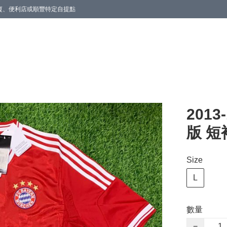
商廈、便利店或順豐特定自提點
201
版 短
Size
L
數量
−