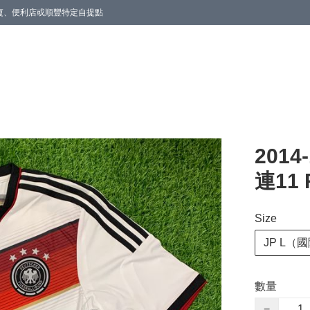
商廈、便利店或順豐特定自提點
201
連11 
Size
JP L（
數量
−