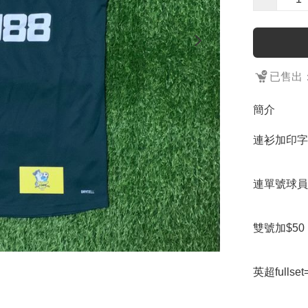
已售出：
簡介
連衫加印字
連單號球員英超f
雙號加$50

英超full