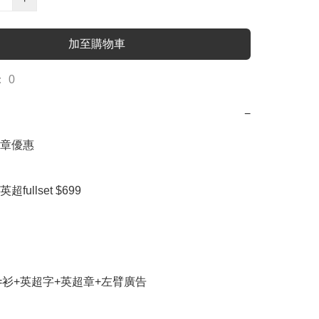
加至購物車
 0
−
章優惠

ullset $699

set=衫+英超字+英超章+左臂廣告
