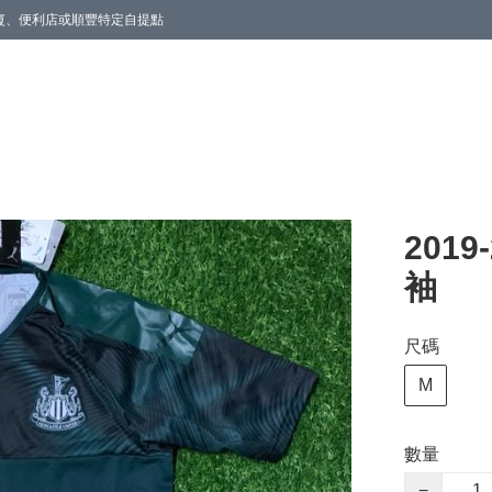
商廈、便利店或順豐特定自提點
201
袖
尺碼
M
數量
−