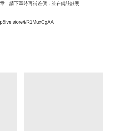
章，請下單時再補差價，並在備註註明

oop5ive.store/i/R1MuxCgAA