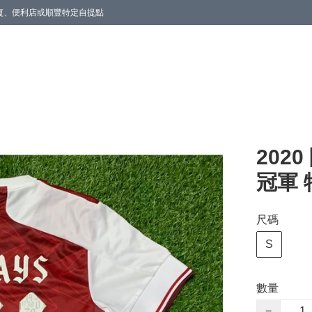
商廈、便利店或順豐特定自提點
202
冠軍 
尺碼
S
數量
−