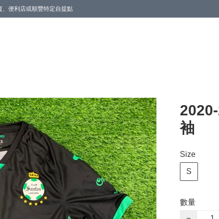
商廈、便利店或順豐特定自提點
202
袖
Size
S
數量
−