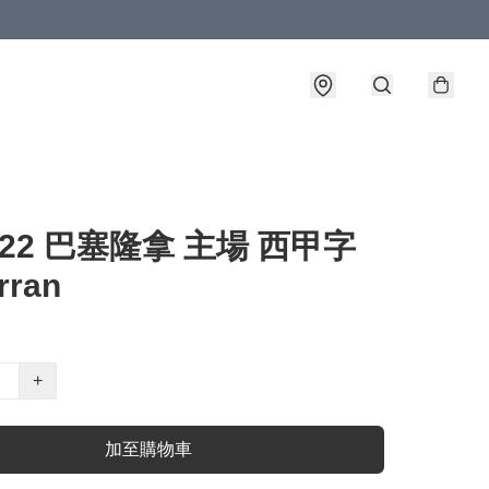
1-22 巴塞隆拿 主場 西甲字
rran
+
加至購物車