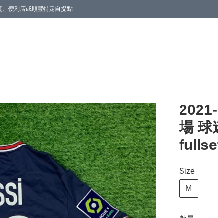
商廈、便利店或順豐特定自提點
202
場 球
fullse
Size
M