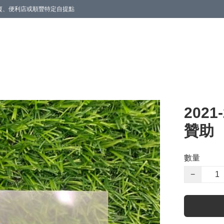
商廈、便利店或順豐特定自提點
202
贊助
數量
−