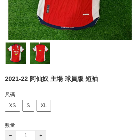
2021-22 阿仙奴 主場 球員版 短袖
尺碼
XS
S
XL
數量
−
+