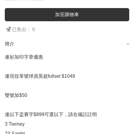
加至購物車
已售出： 0
簡介
−
連衫加印字章優惠

連現役單號球員英超fullset $1049

雙號加$50

連以下盃賽字$899可選以下，請在備註註明

3 Tierney

23 Sambi
