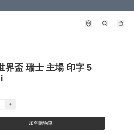
2世界盃 瑞士 主場 印字 5
i
+
加至購物車