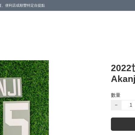
商廈、便利店或順豐特定自提點
202
Akanj
數量
−