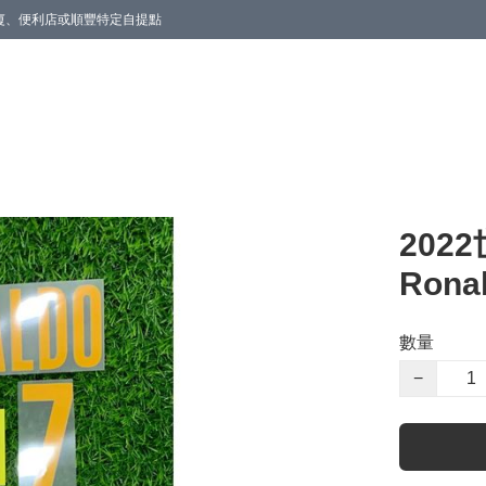
商廈、便利店或順豐特定自提點
202
Rona
數量
−