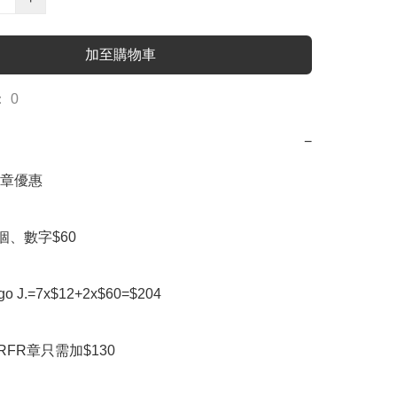
加至購物車
 0
−
章優惠

個、數字$60

ogo J.=7x$12+2x$60=$204

FR章只需加$130
