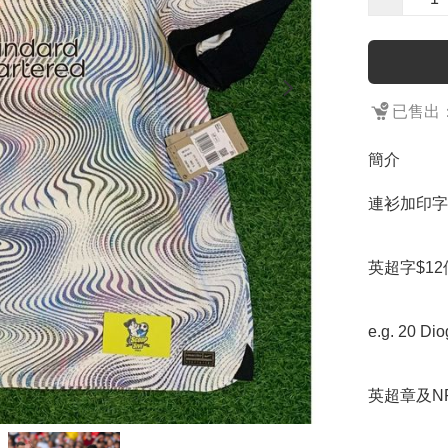
已售出：
簡介
連衫加印字
英超字$12
e.g. 20 Di
英超章及NR