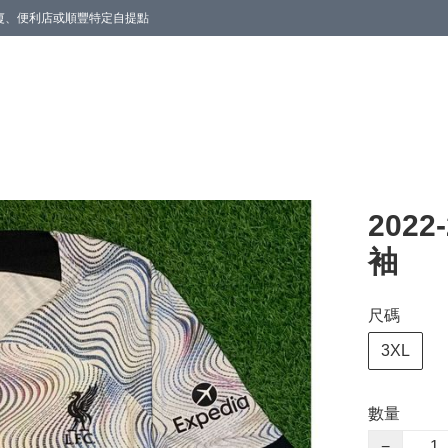
商廈、便利店或順豐特定自提點
202
袖
尺碼
3XL
數量
−