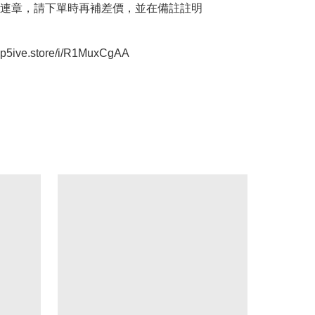
連章，請下單時再補差價，並在備註註明

oop5ive.store/i/R1MuxCgAA