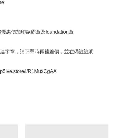
e

優惠價加印歐霸章及foundation章

連字章，請下單時再補差價，並在備註註明

oop5ive.store/i/R1MuxCgAA