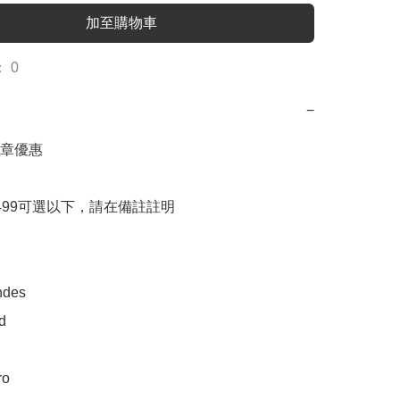
加至購物車
 0
−
章優惠

499可選以下，請在備註註明

des 



o
