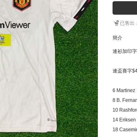
已售出：
簡介
連衫加印字
連盃賽字$
6 Martinez 

8 B. Fernan
10 Rashford
14 Eriksen

18 Casemir