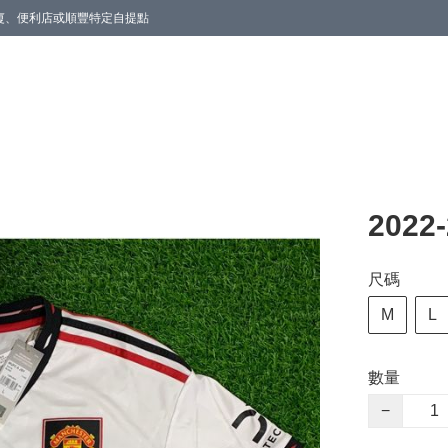
商廈、便利店或順豐特定自提點
202
尺碼
M
L
數量
−