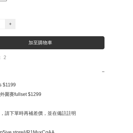
+
加至購物車
 2
−
 $1199

fullset $1299

，請下單時再補差價，並在備註註明

oop5ive.store/i/R1MuxCgAA
