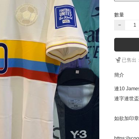
數量
−
已售出：
簡介
連10 James
連字連世盃外圍賽
如欲加印章
https://sc