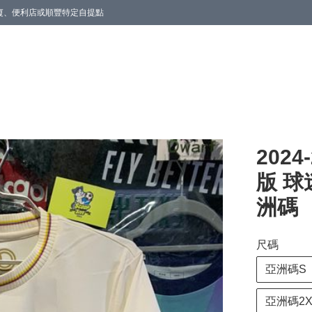
商廈、便利店或順豐特定自提點
202
版 球
洲碼
尺碼
亞洲碼S
亞洲碼2X