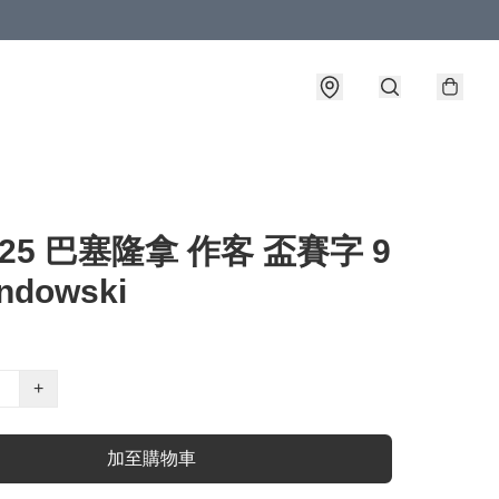
4-25 巴塞隆拿 作客 盃賽字 9
ndowski
+
加至購物車