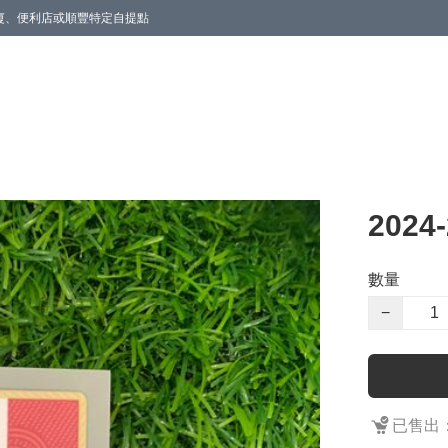
商廈、便利店或順豐特定自提點
202
數量
−
已售出：