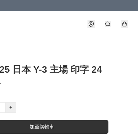
-25 日本 Y-3 主場 印字 24
a
+
加至購物車