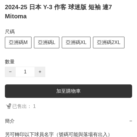
2024-25 日本 Y-3 作客 球迷版 短袖 連7
Mitoma
尺碼
亞洲碼M
亞洲碼L
亞洲碼XL
亞洲碼2XL
數量
−
+
加至購物車
已售出： 1
簡介
−
另可轉印以下球員名字（號碼可能與落場有出入）
