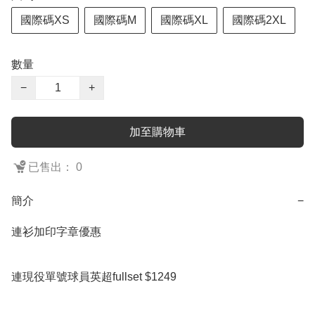
國際碼XS
國際碼M
國際碼XL
國際碼2XL
數量
−
+
加至購物車
已售出： 0
簡介
−
連衫加印字章優惠

連現役單號球員英超fullset $1249
