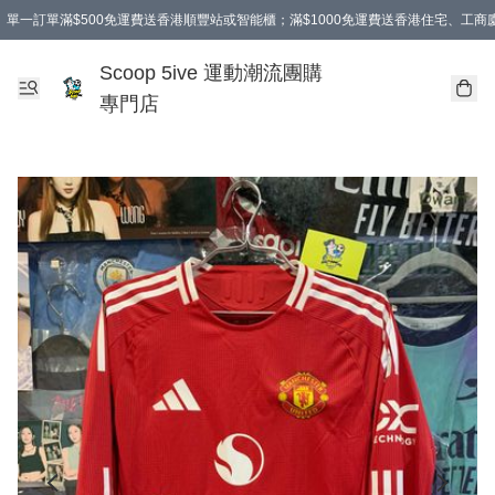
單一訂單滿$500免運費送香港順豐站或智能櫃；滿$1000免運費送香港住宅、工
Scoop 5ive 運動潮流團購
專門店