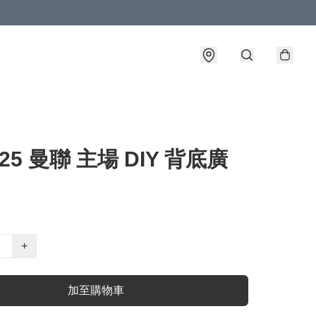
-25 曼聯 主場 DIY 背底廣
+
加至購物車