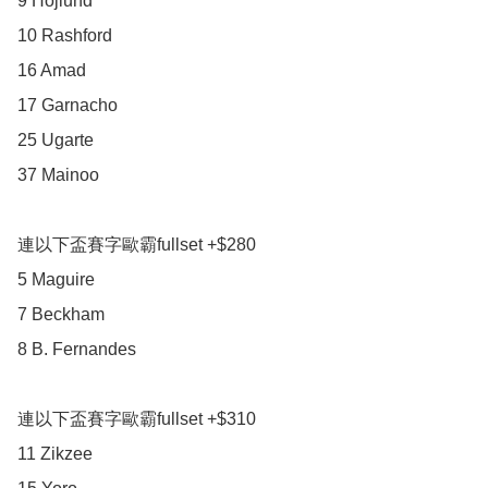
9 Hojlund

10 Rashford

16 Amad

17 Garnacho

25 Ugarte

37 Mainoo

連以下盃賽字歐霸fullset +$280

5 Maguire

7 Beckham

8 B. Fernandes

連以下盃賽字歐霸fullset +$310

11 Zikzee
