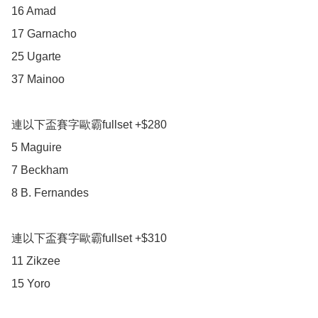
16 Amad

17 Garnacho

25 Ugarte

37 Mainoo

連以下盃賽字歐霸fullset +$280

5 Maguire

7 Beckham

8 B. Fernandes

連以下盃賽字歐霸fullset +$310

11 Zikzee

15 Yoro
