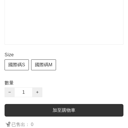
Size
國際碼S
國際碼M
數量
−
+
加至購物車
已售出： 0