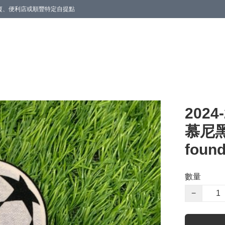
商廈、便利店或順豐特定自提點
202
慕尼黑
found
數量
−