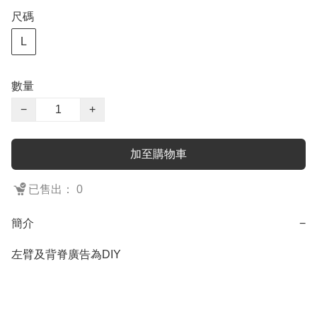
尺碼
L
數量
−
+
加至購物車
已售出： 0
簡介
−
左臂及背脊廣告為DIY