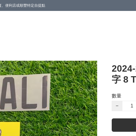
商廈、便利店或順豐特定自提點
2024
字 8 T
數量
−