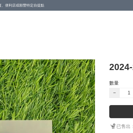
商廈、便利店或順豐特定自提點
202
數量
−
已售出：