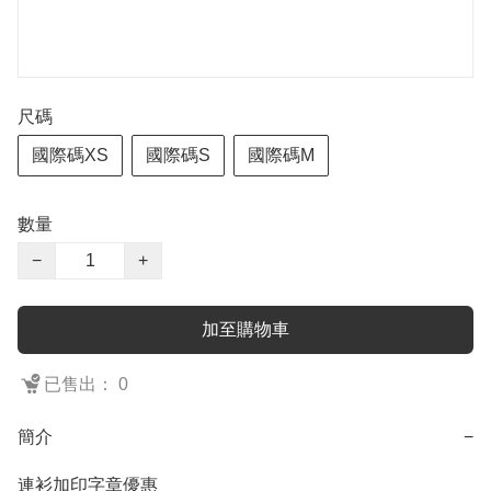
尺碼
國際碼XS
國際碼S
國際碼M
數量
−
+
加至購物車
已售出： 0
簡介
−
連衫加印字章優惠
