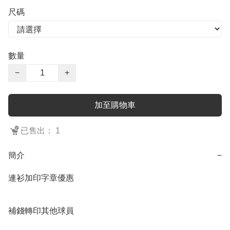
尺碼
數量
−
+
加至購物車
已售出： 1
簡介
−
連衫加印字章優惠

補錢轉印其他球員
